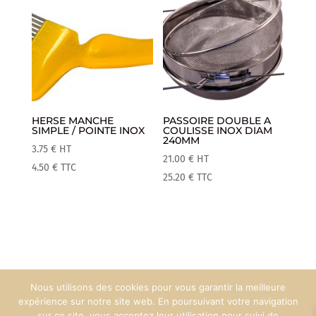
HERSE MANCHE
PASSOIRE DOUBLE A
SIMPLE / POINTE INOX
COULISSE INOX DIAM
240MM
3.75
€
HT
21.00
€
HT
4.50
€
TTC
25.20
€
TTC
Nous utilisons des cookies pour vous garantir la meilleure
Mentions Légales
Espace Pro
expérience sur notre site web. En poursuivant votre navigation
sur ce site, vous acceptez leur utilisation pour suivi de