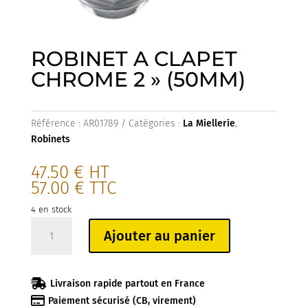
ROBINET A CLAPET
CHROME 2 » (50MM)
Référence :
AR01789
Catégories :
La Miellerie
,
Robinets
47.50
€
HT
57.00
€
TTC
4 en stock
quantité
Ajouter au panier
de
ROBINET
A

Livraison rapide partout en France
CLAPET

Paiement sécurisé (CB, virement)
CHROME