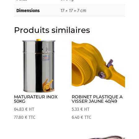
Dimensions
17 × 17 × 7 cm
Produits similaires
MATURATEUR INOX
ROBINET PLASTIQUE A
50KG
VISSER JAUNE 40/49
64.83
€
HT
5.33
€
HT
77.80
€
TTC
6.40
€
TTC