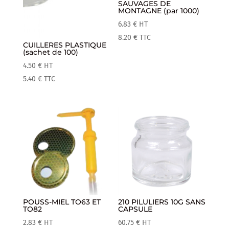
SAUVAGES DE
MONTAGNE (par 1000)
6.83
€
HT
8.20
€
TTC
CUILLERES PLASTIQUE
(sachet de 100)
4.50
€
HT
5.40
€
TTC
POUSS-MIEL TO63 ET
210 PILULIERS 10G SANS
TO82
CAPSULE
2.83
€
HT
60.75
€
HT