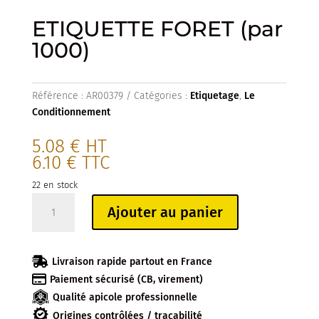
ETIQUETTE FORET (par
1000)
Référence :
AR00379
Catégories :
Etiquetage
,
Le
Conditionnement
5.08
€
HT
6.10
€
TTC
22 en stock
quantité
Ajouter au panier
de
ETIQUETTE
FORET

Livraison rapide partout en France
(par

Paiement sécurisé (CB, virement)
1000)
Qualité apicole professionnelle
Origines contrôlées / traçabilité