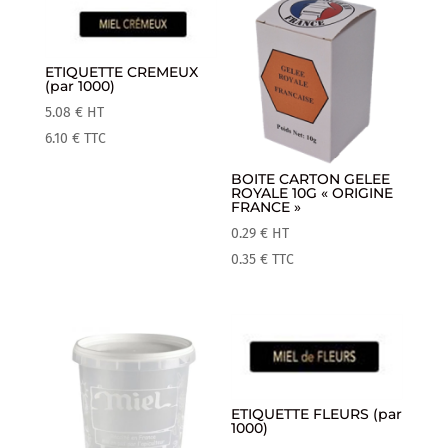
ETIQUETTE CREMEUX
(par 1000)
5.08
€
HT
6.10
€
TTC
BOITE CARTON GELEE
ROYALE 10G « ORIGINE
FRANCE »
0.29
€
HT
0.35
€
TTC
ETIQUETTE FLEURS (par
1000)