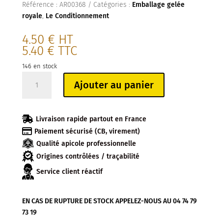
Référence :
AR00368
Catégories :
Emballage gelée
royale
,
Le Conditionnement
4.50
€
HT
5.40
€
TTC
146 en stock
quantité
Ajouter au panier
de
BOITE
ISOTHERME

Livraison rapide partout en France
POUR

Paiement sécurisé (CB, virement)
PILULIER
Qualité apicole professionnelle
10G
(sachet
Origines contrôlées / traçabilité
de
Service client réactif
10)
EN CAS DE RUPTURE DE STOCK APPELEZ-NOUS AU 04 74 79
73 19