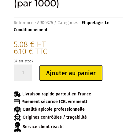
(par 1000)
Référence :
AR00376
Catégories :
Etiquetage
,
Le
Conditionnement
5.08
€
HT
6.10
€
TTC
37 en stock
quantité
Ajouter au panier
de
ETIQUETTE
CREMEUX

Livraison rapide partout en France
(par

Paiement sécurisé (CB, virement)
1000)
Qualité apicole professionnelle
Origines contrôlées / traçabilité
Service client réactif