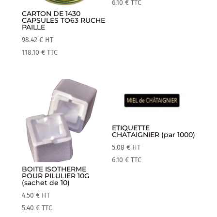
6.10
€
TTC
CARTON DE 1430
CAPSULES TO63 RUCHE
PAILLE
98.42
€
HT
118.10
€
TTC
ETIQUETTE
CHATAIGNIER (par 1000)
5.08
€
HT
6.10
€
TTC
BOITE ISOTHERME
POUR PILULIER 10G
(sachet de 10)
4.50
€
HT
5.40
€
TTC