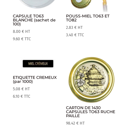
CAPSULE TO63
POUSS-MIEL TO63 ET
BLANCHE (sachet de
TO82
100)
2.83
€
HT
8.00
€
HT
3.40
€
TTC
9.60
€
TTC
ETIQUETTE CREMEUX
(par 1000)
5.08
€
HT
6.10
€
TTC
CARTON DE 1430
CAPSULES TO63 RUCHE
PAILLE
98.42
€
HT