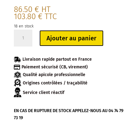
86.50
€
HT
103.80
€
TTC
18 en stock
quantité
Ajouter au panier
de
CARTON
DE

Livraison rapide partout en France
740

Paiement sécurisé (CB, virement)
CAPSULES
Qualité apicole professionnelle
TO82
FLEUR
Origines contrôlées / traçabilité
JAUNE
Service client réactif
EN CAS DE RUPTURE DE STOCK APPELEZ-NOUS AU 04 74 79
73 19