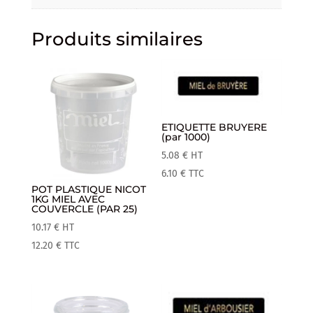
Produits similaires
ETIQUETTE BRUYERE
(par 1000)
5.08
€
HT
6.10
€
TTC
POT PLASTIQUE NICOT
1KG MIEL AVEC
COUVERCLE (PAR 25)
10.17
€
HT
12.20
€
TTC