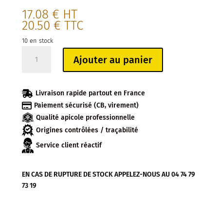
17.08
€
HT
20.50
€
TTC
10 en stock
quantité
Ajouter au panier
de
CAPSULE
TO82

Livraison rapide partout en France
ROSE

Paiement sécurisé (CB, virement)
ET
Qualité apicole professionnelle
ABEILLE
(sachet
Origines contrôlées / traçabilité
de
Service client réactif
100)
EN CAS DE RUPTURE DE STOCK APPELEZ-NOUS AU 04 74 79
73 19