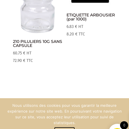
ETIQUETTE ARBOUSIER
(par 1000)
6.83
€
HT
8.20
€
TTC
210 PILULIERS 10G SANS
CAPSULE
60.75
€
HT
72.90
€
TTC
Nous utilisons des cookies pour vous garantir la meilleure
Mentions Légales
Espace Pro
expérience sur notre site web. En poursuivant votre navigation
sur ce site, vous acceptez leur utilisation pour suivi de
statistiques.
0
Création web :
90°West Communication
© Maison