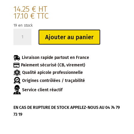
14.25
€
HT
17.10
€
TTC
19 en stock
quantité
Ajouter au panier
de
CAPSULE
TO82

Livraison rapide partout en France
BLEU

Paiement sécurisé (CB, virement)
PAYSAGE-
Qualité apicole professionnelle
FLEURS
(sachet
Origines contrôlées / traçabilité
de
Service client réactif
100)
EN CAS DE RUPTURE DE STOCK APPELEZ-NOUS AU 04 74 79
73 19