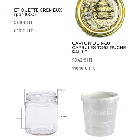
ETIQUETTE CREMEUX
(par 1000)
5.08
€
HT
6.10
€
TTC
CARTON DE 1430
CAPSULES TO63 RUCHE
PAILLE
98.42
€
HT
118.10
€
TTC