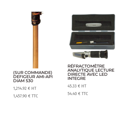
RÉFRACTOMÈTRE
ANALYTIQUE LECTURE
(SUR COMMANDE)
DIRECTE AVEC LED
DEFIGEUR AMI-API
INTEGRE
DIAM 530
45.33
€
HT
1,214.92
€
HT
54.40
€
TTC
1,457.90
€
TTC