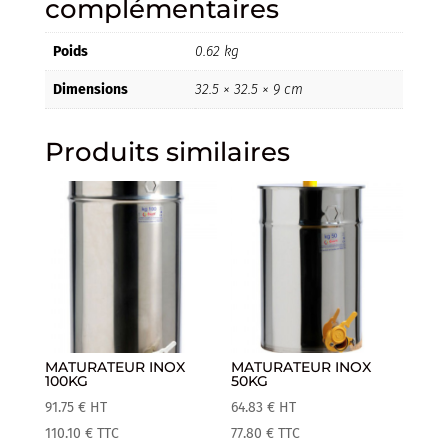
complémentaires
Poids
0.62 kg
Dimensions
32.5 × 32.5 × 9 cm
Produits similaires
MATURATEUR INOX
MATURATEUR INOX
100KG
50KG
91.75
€
HT
64.83
€
HT
110.10
€
TTC
77.80
€
TTC