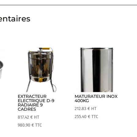
ntaires
EXTRACTEUR
MATURATEUR INOX
ELECTRIQUE D-9
400KG
RADIAIRE 9
212.83
€
HT
CADRES
255.40
€
TTC
817.42
€
HT
980.90
€
TTC