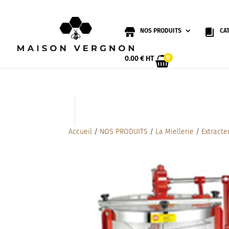
NOS PRODUITS
CA
0
0.00
€
HT
Accueil
/
NOS PRODUITS
/
La Miellerie
/
Extracte