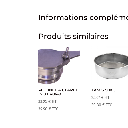
Informations compléme
Produits similaires
ROBINET A CLAPET
TAMIS 50KG
INOX 40/49
25.67
€
HT
33.25
€
HT
30.80
€
TTC
39.90
€
TTC