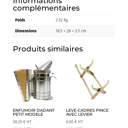
Informations
complémentaires
Poids
2.52 kg
Dimensions
18.5 × 28 × 3.5 cm
Produits similaires
ENFUMOIR DADANT
LEVE-CADRES PINCE
PETIT MODELE
AVEC LEVIER
58.25
€
HT
6.00
€
HT