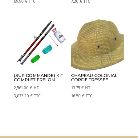
69.90
€
TTC
7.20
€
TTC
(SUR COMMANDE) KIT
CHAPEAU COLONIAL
COMPLET FRELON
CORDE TRESSEE
2,561.00
€
HT
13.75
€
HT
3,073.20
€
TTC
16.50
€
TTC