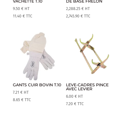
VACHETTE T.10
DE BASE FRELON
9.50
€
HT
2,288.25
€
HT
11.40
€
TTC
2,745.90
€
TTC
GANTS CUIR BOVIN T.10
LEVE-CADRES PINCE
AVEC LEVIER
7.21
€
HT
6.00
€
HT
8.65
€
TTC
7.20
€
TTC