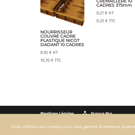
CREMAILLERE 10
CADRES 375mm
0.21
€
HT
0.25
€
TTC
NOURRISSEUR
COUVRE CADRE
PLASTIQUE NICOT
DADANT 10 CADRES
8.92
€
HT
10.70
€
TTC
Mentions Légales
Espace Pro
Nous utilisons des cookies pour vous garantir la meilleure expérie
Création web :
90°West Communication
© Maison 