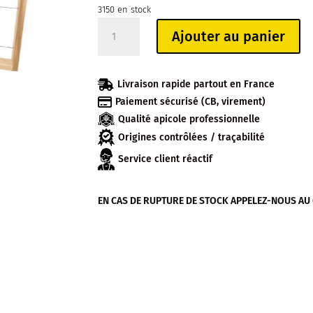
3150 en stock
quantité
Ajouter au panier
de
(SUR
COMMANDE)

Livraison rapide partout en France
CADRE

Paiement sécurisé (CB, virement)
DE
Qualité apicole professionnelle
CORPS
LANGSTROTH
Origines contrôlées / traçabilité
FILS
Service client réactif
HORIZONTAUX
EN CAS DE RUPTURE DE STOCK APPELEZ-NOUS AU 04