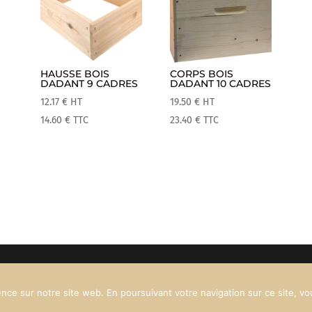
HAUSSE BOIS
CORPS BOIS
DADANT 9 CADRES
DADANT 10 CADRES
12.17
€
HT
19.50
€
HT
14.60
€
TTC
23.40
€
TTC
nce sur notre site web. En poursuivant votre navigation sur ce site, vous
Vergnon - 531 route du Tonkin – 38200 Vienne – 04 74 79 73 19 – con