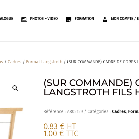
TALOGUE
PHOTOS – VIDEO
FORMATION
MON COMPTE / E
ms
/
Cadres
/
Format Langstroth
/ (SUR COMMANDE) CADRE DE CORPS 
(SUR COMMANDE) 
LANGSTROTH FILS
Référence :
AR02129
Catégories :
Cadres
,
Form
0.83
€
HT
1.00
€
TTC