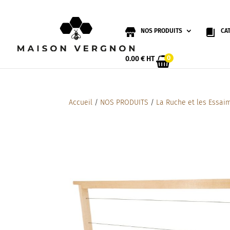
NOS PRODUITS
CA
0
0.00
€
HT
Accueil
/
NOS PRODUITS
/
La Ruche et les Essai