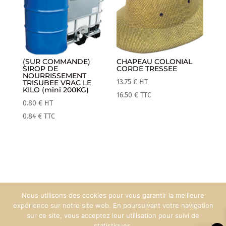
(SUR COMMANDE)
CHAPEAU COLONIAL
SIROP DE
CORDE TRESSEE
NOURRISSEMENT
13.75
€
HT
TRISUBEE VRAC LE
KILO (mini 200KG)
16.50
€
TTC
0.80
€
HT
0.84
€
TTC
Nous utilisons des cookies pour vous garantir la meilleure
Mentions Légales
Espace Pro
expérience sur notre site web. En poursuivant votre navigation
sur ce site, vous acceptez leur utilisation pour suivi de
statistiques.