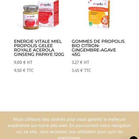
ENERGIE VITALE MIEL
GOMMES DE PROPOLIS
PROPOLIS GELEE
BIO CITRON-
ROYALE ACEROLA
GINGEMBRE-AGAVE
GINSENG PAPAYE 120G
45G
9.00
€
HT
3.27
€
HT
9.50
€
TTC
3.45
€
TTC
Nous utilisons des cookies pour vous garantir la meilleure
Mentions Légales
Espace Pro
expérience sur notre site web. En poursuivant votre navigation
sur ce site, vous acceptez leur utilisation pour suivi de
statistiques.