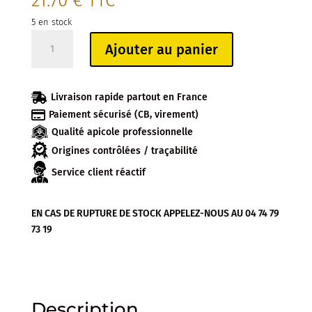
21.70
€
TTC
5 en stock
quantité
Ajouter au panier
de
SERUM
ANTI-

Livraison rapide partout en France
AGE

Paiement sécurisé (CB, virement)
(30LM)
Qualité apicole professionnelle
Origines contrôlées / traçabilité
Service client réactif
EN CAS DE RUPTURE DE STOCK APPELEZ-NOUS AU 04 74 79
73 19
Description