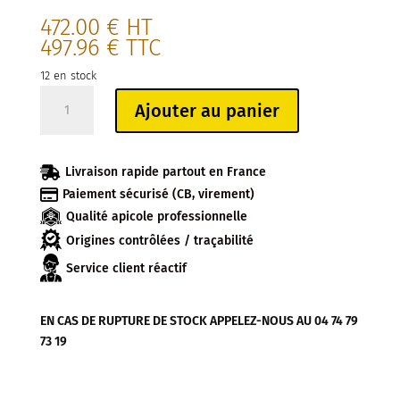
472.00
€
HT
497.96
€
TTC
12 en stock
quantité
Ajouter au panier
de
SEAU
40KG

Livraison rapide partout en France
MIEL

Paiement sécurisé (CB, virement)
ARBOUSIER
Qualité apicole professionnelle
(11.80€/KG)
Origines contrôlées / traçabilité
Service client réactif
EN CAS DE RUPTURE DE STOCK APPELEZ-NOUS AU 04 74 79
73 19