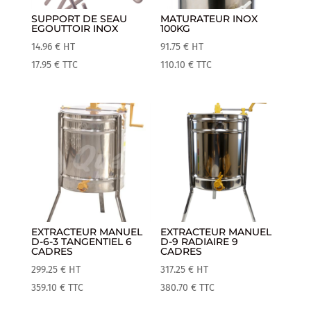
SUPPORT DE SEAU
MATURATEUR INOX
EGOUTTOIR INOX
100KG
14.96
€
HT
91.75
€
HT
17.95
€
TTC
110.10
€
TTC
EXTRACTEUR MANUEL
EXTRACTEUR MANUEL
D-6-3 TANGENTIEL 6
D-9 RADIAIRE 9
CADRES
CADRES
299.25
€
HT
317.25
€
HT
359.10
€
TTC
380.70
€
TTC