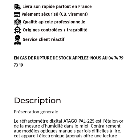
DIGITAL

Livraison rapide partout en France
ATAGO

Paiement sécurisé (CB, virement)
"SPECIAL
Qualité apicole professionnelle
MIEL"
Origines contrôlées / traçabilité
Service client réactif
EN CAS DE RUPTURE DE STOCK APPELEZ-NOUS AU 04 74 79
73 19
Description
Présentation générale
Le réfractomètre digital ATAGO PAL-22S est l'étalon-or
de la mesure d'humidité dans le miel. Contrairement
aux modèles optiques manuels parfois difficiles à lire,
cet appareil électronique japonais offre une lecture