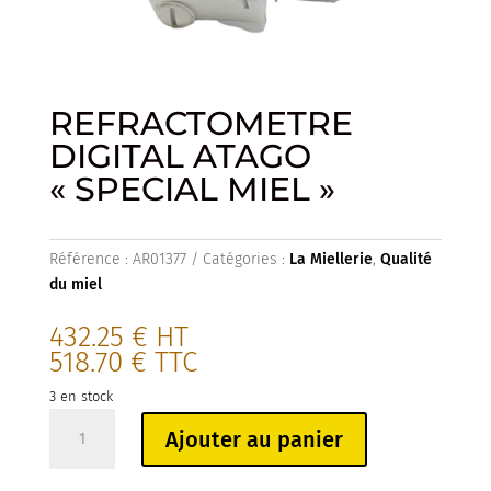
REFRACTOMETRE
DIGITAL ATAGO
« SPECIAL MIEL »
Référence :
AR01377
Catégories :
La Miellerie
,
Qualité
du miel
432.25
€
HT
518.70
€
TTC
3 en stock
quantité
Ajouter au panier
de
REFRACTOMETRE