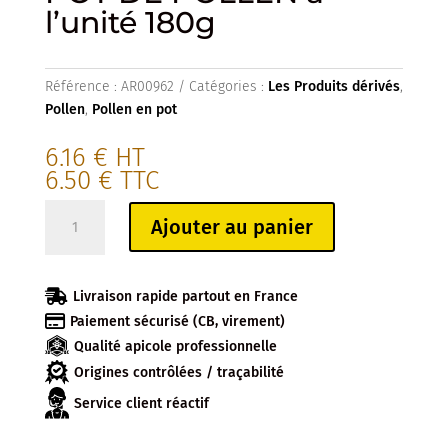
l’unité 180g
Référence :
AR00962
Catégories :
Les Produits dérivés
,
Pollen
,
Pollen en pot
6.16
€
HT
6.50
€
TTC
quantité
Ajouter au panier
de
POT
DE

Livraison rapide partout en France
POLLEN

Paiement sécurisé (CB, virement)
à
Qualité apicole professionnelle
l'unité
180g
Origines contrôlées / traçabilité
Service client réactif