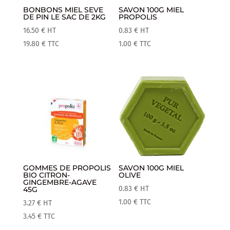
BONBONS MIEL SEVE
SAVON 100G MIEL
DE PIN LE SAC DE 2KG
PROPOLIS
16.50
€
HT
0.83
€
HT
19.80
€
TTC
1.00
€
TTC
GOMMES DE PROPOLIS
SAVON 100G MIEL
BIO CITRON-
OLIVE
GINGEMBRE-AGAVE
0.83
€
HT
45G
1.00
€
TTC
3.27
€
HT
3.45
€
TTC