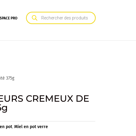
Recherche
de
SPACE PRO
produits
té 375g
LEURS CREMEUX DE
5g
 en pot
,
Miel en pot verre