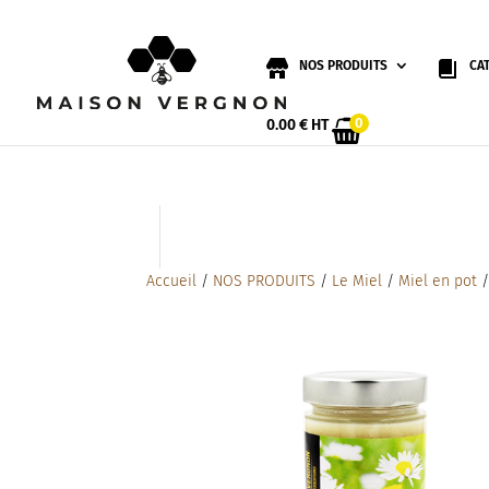
NOS PRODUITS
CA
0
0.00
€
HT
Accueil
/
NOS PRODUITS
/
Le Miel
/
Miel en pot