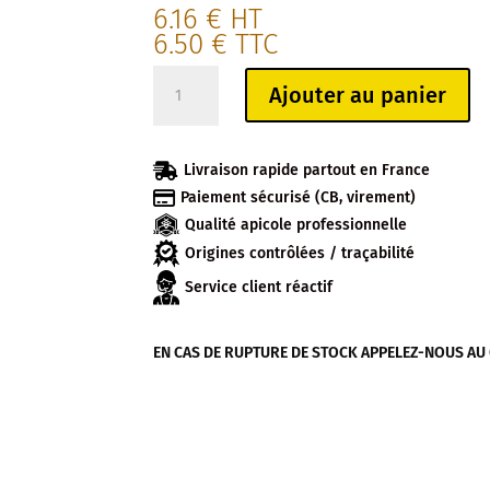
6.16
€
HT
6.50
€
TTC
quantité
Ajouter au panier
de
POT
DE

Livraison rapide partout en France
MIEL

Paiement sécurisé (CB, virement)
DE
Qualité apicole professionnelle
FLEURS
CREMEUX
Origines contrôlées / traçabilité
DE
Service client réactif
FRANCE
à
EN CAS DE RUPTURE DE STOCK APPELEZ-NOUS AU 04
l'unité
375g