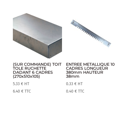
(SUR COMMANDE) TOIT
ENTREE METALLIQUE 10
TOLE RUCHETTE
CADRES LONGUEUR
DADANT 6 CADRES
380mm HAUTEUR
(270x510x105)
38mm
5.33
€
HT
0.33
€
HT
6.40
€
TTC
0.40
€
TTC