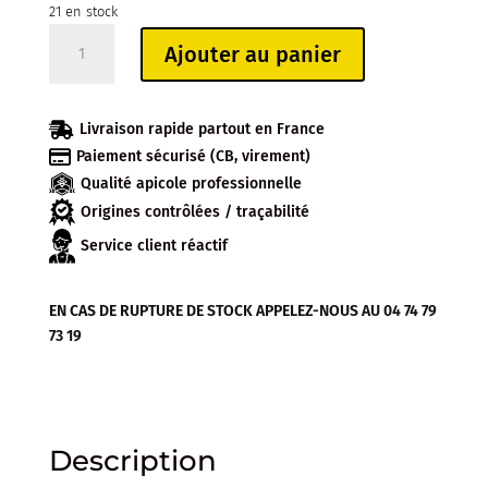
21 en stock
quantité
Ajouter au panier
de
POINTES
FINES

Livraison rapide partout en France
17,5

Paiement sécurisé (CB, virement)
x
Qualité apicole professionnelle
1mm
(sachet
Origines contrôlées / traçabilité
de
Service client réactif
100)
EN CAS DE RUPTURE DE STOCK APPELEZ-NOUS AU 04 74 79
73 19
Description