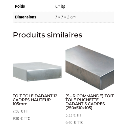
Poids
0.1 kg
Dimensions
7 × 7 × 2 cm
Produits similaires
TOIT TOLE DADANT 12
(SUR COMMANDE) TOIT
CADRES HAUTEUR
TOLE RUCHETTE
105mm
DADANT 5 CADRES
(250x510x105)
7.58
€
HT
5.33
€
HT
9.10
€
TTC
6.40
€
TTC