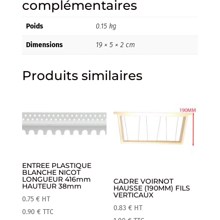
complémentaires
Poids
0.15 kg
Dimensions
19 × 5 × 2 cm
Produits similaires
ENTREE PLASTIQUE
BLANCHE NICOT
LONGUEUR 416mm
CADRE VOIRNOT
HAUTEUR 38mm
HAUSSE (190MM) FILS
VERTICAUX
0.75
€
HT
0.83
€
HT
0.90
€
TTC