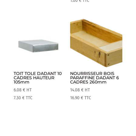
1.00
€
TTC
TOIT TOLE DADANT 10
NOURRISSEUR BOIS
CADRES HAUTEUR
PARAFFINE DADANT 6
105mm
CADRES 260mm
6.08
€
HT
14.08
€
HT
7.30
€
TTC
16.90
€
TTC