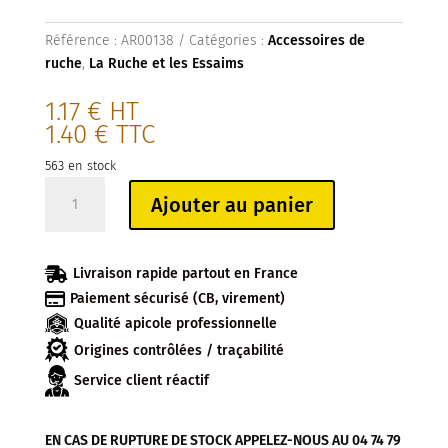
Référence :
AR00138
Catégories :
Accessoires de
ruche
,
La Ruche et les Essaims
1.17
€
HT
1.40
€
TTC
563 en stock
quantité
Ajouter au panier
de
POIGNEES
ST

Livraison rapide partout en France
ETIENNE

Paiement sécurisé (CB, virement)
(à
Qualité apicole professionnelle
l'unité)
Origines contrôlées / traçabilité
Service client réactif
EN CAS DE RUPTURE DE STOCK APPELEZ-NOUS AU 04 74 79