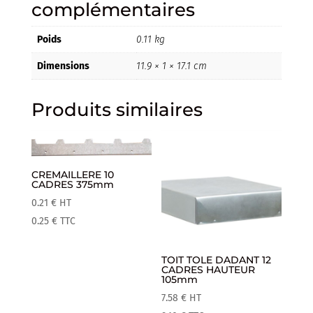
complémentaires
Poids
0.11 kg
Dimensions
11.9 × 1 × 17.1 cm
Produits similaires
CREMAILLERE 10
CADRES 375mm
0.21
€
HT
0.25
€
TTC
TOIT TOLE DADANT 12
CADRES HAUTEUR
105mm
7.58
€
HT