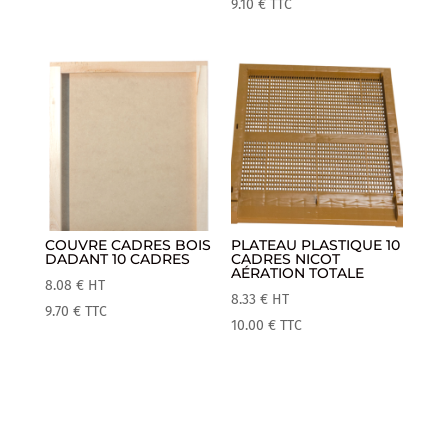
9.10
€
TTC
COUVRE CADRES BOIS
PLATEAU PLASTIQUE 10
DADANT 10 CADRES
CADRES NICOT
AÉRATION TOTALE
8.08
€
HT
8.33
€
HT
9.70
€
TTC
10.00
€
TTC