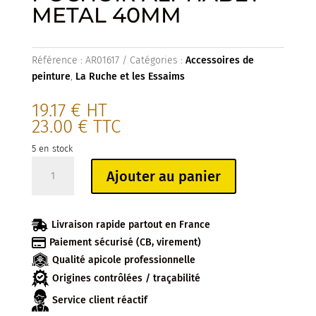
METAL 40MM
Référence :
AR01617
Catégories :
Accessoires de
peinture
,
La Ruche et les Essaims
19.17
€
HT
23.00
€
TTC
5 en stock
quantité
Ajouter au panier
de
POCHOIR
ALPHABET

Livraison rapide partout en France
METAL

Paiement sécurisé (CB, virement)
40MM
Qualité apicole professionnelle
Origines contrôlées / traçabilité
Service client réactif