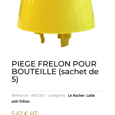
PIEGE FRELON POUR
BOUTEILLE (sachet de
5)
Référence :
AR01367
Catégories :
Le Rucher
,
Lutte
anti-frêlon
5.67
€
HT