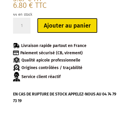
6.80
€
TTC
44 en stock
quantité
Ajouter au panier
de
PIEGE
FRELON

Livraison rapide partout en France
POUR

Paiement sécurisé (CB, virement)
BOUTEILLE
Qualité apicole professionnelle
(sachet
de
Origines contrôlées / traçabilité
5)
Service client réactif
EN CAS DE RUPTURE DE STOCK APPELEZ-NOUS AU 04 74 79
73 19