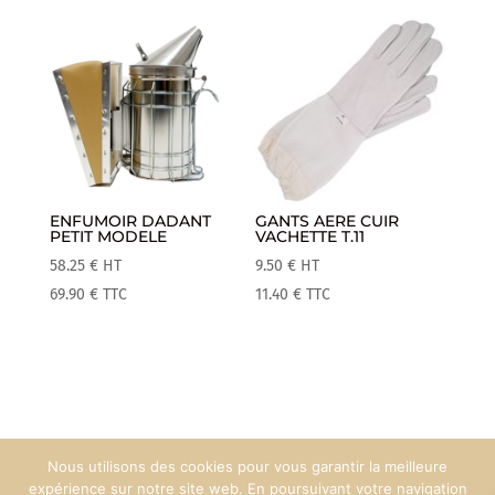
ENFUMOIR DADANT
GANTS AERE CUIR
PETIT MODELE
VACHETTE T.11
58.25
€
HT
9.50
€
HT
69.90
€
TTC
11.40
€
TTC
Nous utilisons des cookies pour vous garantir la meilleure
Mentions Légales
Espace Pro
expérience sur notre site web. En poursuivant votre navigation