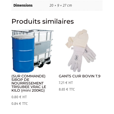
Dimensions
20 × 9 × 27 cm
Produits similaires
(SUR COMMANDE)
GANTS CUIR BOVIN T.9
SIROP DE
7.21
€
HT
NOURRISSEMENT
TRISUBEE VRAC LE
8.65
€
TTC
KILO (mini 200KG)
0.80
€
HT
0.84
€
TTC