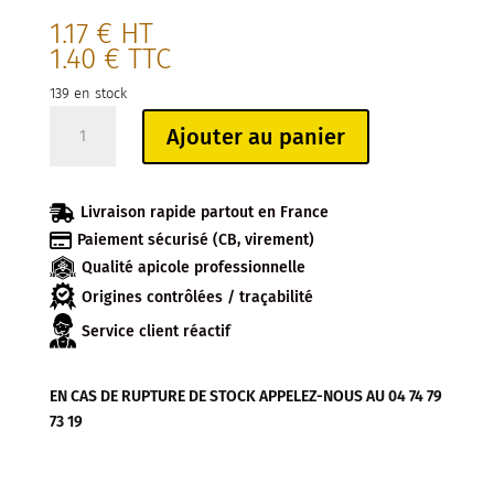
1.17
€
HT
1.40
€
TTC
139 en stock
quantité
Ajouter au panier
de
PETITE
CORBEILLE

Livraison rapide partout en France
CARTON

Paiement sécurisé (CB, virement)
VIDE
Qualité apicole professionnelle
COQ
28X21X5.5
Origines contrôlées / traçabilité
CM
Service client réactif
EN CAS DE RUPTURE DE STOCK APPELEZ-NOUS AU 04 74 79
73 19