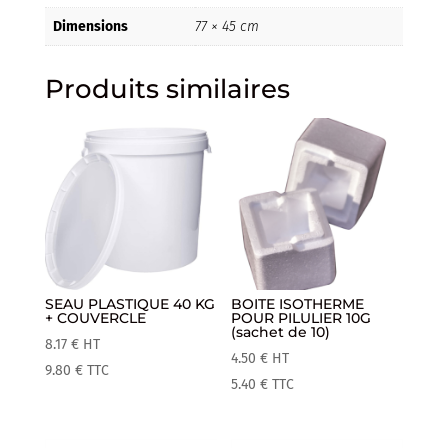
Dimensions
77 × 45 cm
Produits similaires
SEAU PLASTIQUE 40 KG
BOITE ISOTHERME
+ COUVERCLE
POUR PILULIER 10G
(sachet de 10)
8.17
€
HT
4.50
€
HT
9.80
€
TTC
5.40
€
TTC