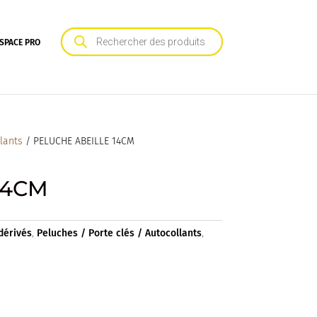
Recherche
de
SPACE PRO
produits
llants
/ PELUCHE ABEILLE 14CM
14CM
dérivés
,
Peluches / Porte clés / Autocollants
,