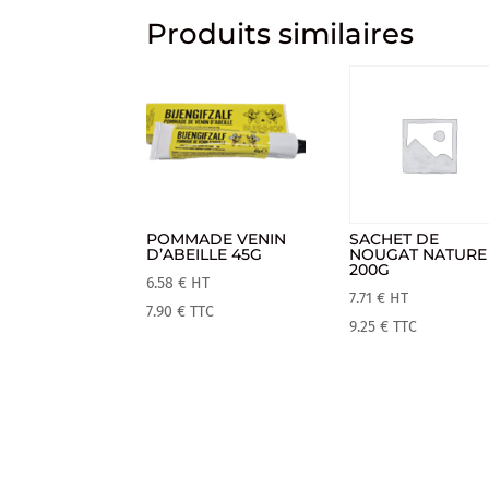
Produits similaires
POMMADE VENIN
SACHET DE
D’ABEILLE 45G
NOUGAT NATURE
200G
6.58
€
HT
7.71
€
HT
7.90
€
TTC
9.25
€
TTC