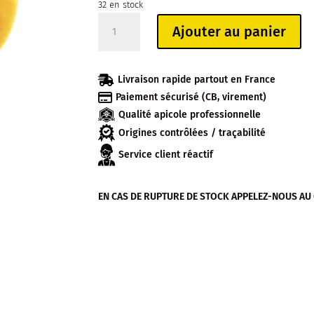
32 en stock
quantité
Ajouter au panier
de
PELUCHE
ABEILLE

Livraison rapide partout en France
14CM

Paiement sécurisé (CB, virement)
Qualité apicole professionnelle
Origines contrôlées / traçabilité
Service client réactif
EN CAS DE RUPTURE DE STOCK APPELEZ-NOUS AU 04