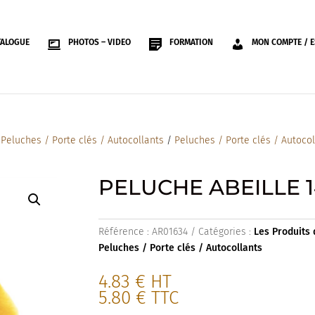
TALOGUE
PHOTOS – VIDEO
FORMATION
MON COMPTE / E
/
Peluches / Porte clés / Autocollants
/
Peluches / Porte clés / Autoco
PELUCHE ABEILLE 
Référence :
AR01634
Catégories :
Les Produits 
Peluches / Porte clés / Autocollants
4.83
€
HT
5.80
€
TTC