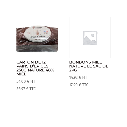
CARTON DE 12
BONBONS MIEL
PAINS D’EPICES
NATURE LE SAC DE
250G NATURE 48%
2KG
MIEL
14.92
€
HT
54.00
€
HT
17.90
€
TTC
56.97
€
TTC