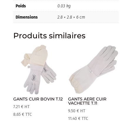
Poids
0.03 kg
Dimensions
2.8 × 2.8 × 6 cm
Produits similaires
GANTS CUIR BOVIN T.12
GANTS AERE CUIR
VACHETTE T.11
7.21
€
HT
9.50
€
HT
8.65
€
TTC
11.40
€
TTC