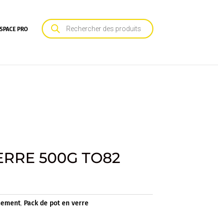
Recherche
de
SPACE PRO
produits
ERRE 500G TO82
nement
,
Pack de pot en verre