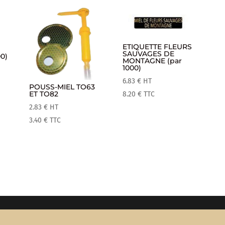
ETIQUETTE FLEURS
SAUVAGES DE
0)
MONTAGNE (par
1000)
6.83
€
HT
POUSS-MIEL TO63
ET TO82
8.20
€
TTC
2.83
€
HT
3.40
€
TTC