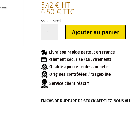
5.42
€
HT
6.50
€
TTC
581 en stock
quantité
Ajouter au panier
de
PACK
DE

Livraison rapide partout en France
15

Paiement sécurisé (CB, virement)
POTS
Qualité apicole professionnelle
VERRE
500G
Origines contrôlées / traçabilité
TO82
Service client réactif
(390ML)
EN CAS DE RUPTURE DE STOCK APPELEZ-NOUS AU 04