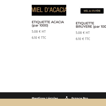
ETIQUETTE ACACIA
ETIQUETTE
(par 1000)
BRUYERE (par 100
5.08
€
HT
5.08
€
HT
6.10
€
TTC
6.10
€
TTC
Mentions Légales
Espace Pro