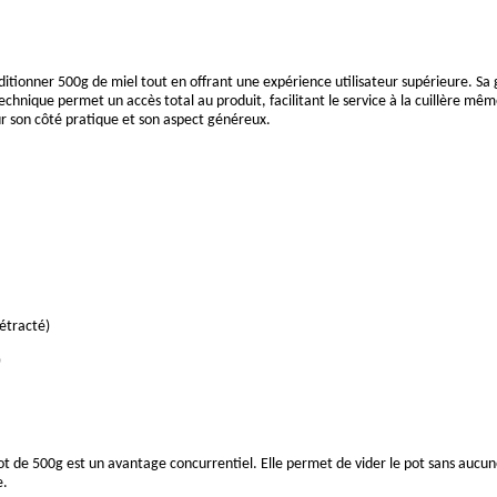
nditionner 500g de miel tout en offrant une expérience utilisateur supérieure. Sa
technique permet un accès total au produit, facilitant le service à la cuillère mêm
r son côté pratique et son aspect généreux.
étracté)
)
de 500g est un avantage concurrentiel. Elle permet de vider le pot sans aucune d
e.