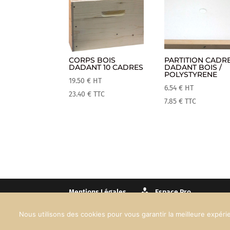
CORPS BOIS
PARTITION CADR
DADANT 10 CADRES
DADANT BOIS /
POLYSTYRENE
19.50
€
HT
6.54
€
HT
23.40
€
TTC
7.85
€
TTC
Mentions Légales
Espace Pro
Nous utilisons des cookies pour vous garantir la meilleure expérie
Création web :
90°West Communication
© Maison 