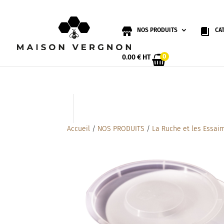
NOS PRODUITS
CA
0
0.00
€
HT
Accueil
/
NOS PRODUITS
/
La Ruche et les Essai