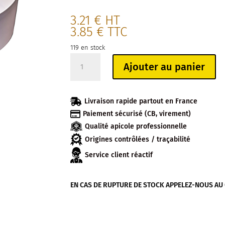
3.21
€
HT
3.85
€
TTC
119 en stock
quantité
Ajouter au panier
de
NOURRISSEUR
PLASTIQUE

Livraison rapide partout en France
ROND

Paiement sécurisé (CB, virement)
BLANC
Qualité apicole professionnelle
NICOT
3KG
Origines contrôlées / traçabilité
(3
Service client réactif
pièces)
EN CAS DE RUPTURE DE STOCK APPELEZ-NOUS AU 04