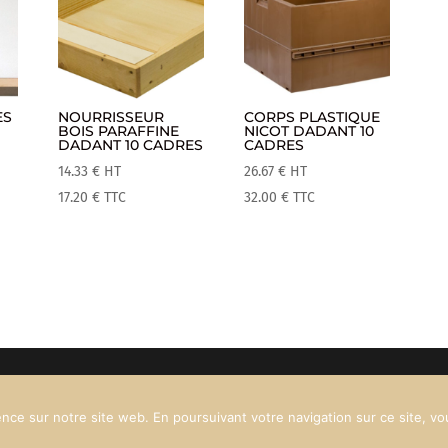
ES
NOURRISSEUR
CORPS PLASTIQUE
BOIS PARAFFINE
NICOT DADANT 10
DADANT 10 CADRES
CADRES
14.33
€
HT
26.67
€
HT
17.20
€
TTC
32.00
€
TTC
nce sur notre site web. En poursuivant votre navigation sur ce site, vous
Vergnon - 531 route du Tonkin – 38200 Vienne – 04 74 79 73 19 – con