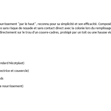
ourrissement "par le haut", reconnu pour sa simplicité et son efficacité. Compos
les sans risque de noyade et sans contact direct avec la colonie lors du rempliss
ce directement sur le trou d'un couvre-cadres, protégé par un toit ou une hausse vi
andard Nicotplast)
tectrice et couvercle)
rds
de nourrissement)