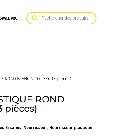
Recherche
de
SPACE PRO
produits
E ROND BLANC NICOT 3KG (3 pièces)
STIQUE ROND
 pièces)
les Essaims
,
Nourrisseur
,
Nourrisseur plastique