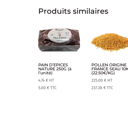
Produits similaires
PAIN D’EPICES
POLLEN ORIGINE
NATURE 250G (à
FRANCE SEAU 10
l’unité)
(22.50€/KG)
4.74
€
HT
225.00
€
HT
5.00
€
TTC
237.38
€
TTC