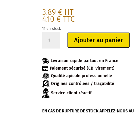
3.89
€
HT
4.10
€
TTC
11 en stock
quantité
Ajouter au panier
de
NONNETTE
FOURREES

Livraison rapide partout en France
A

Paiement sécurisé (CB, virement)
L'ABRICOT
Qualité apicole professionnelle
(sachet
de
Origines contrôlées / traçabilité
200g)
Service client réactif
EN CAS DE RUPTURE DE STOCK APPELEZ-NOUS AU 04