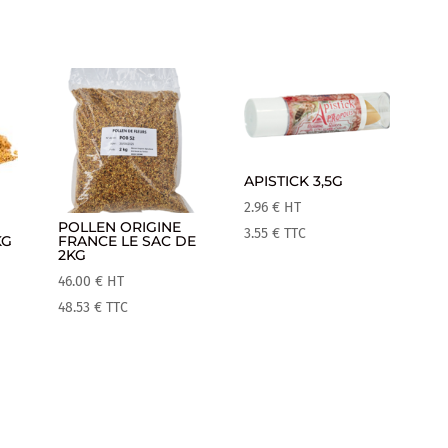
APISTICK 3,5G
2.96
€
HT
POLLEN ORIGINE
3.55
€
TTC
KG
FRANCE LE SAC DE
2KG
46.00
€
HT
48.53
€
TTC