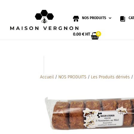
NOS PRODUITS
CA
0
0.00
€
HT
Accueil
/
NOS PRODUITS
/
Les Produits dérivés