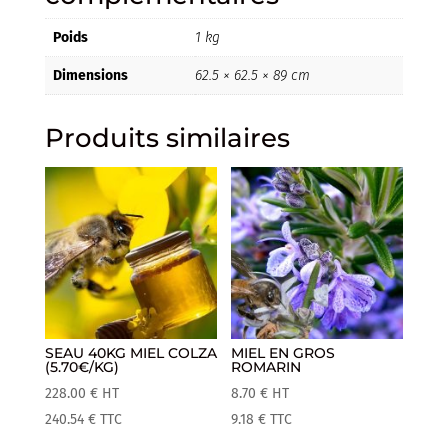
Poids
1 kg
Dimensions
62.5 × 62.5 × 89 cm
Produits similaires
SEAU 40KG MIEL COLZA
MIEL EN GROS
(5.70€/KG)
ROMARIN
228.00
€
HT
8.70
€
HT
240.54
€
TTC
9.18
€
TTC