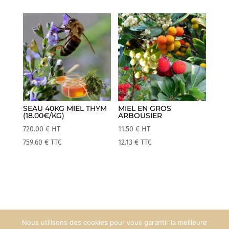
SEAU 40KG MIEL THYM
MIEL EN GROS
(18.00€/KG)
ARBOUSIER
720.00
€
HT
11.50
€
HT
759.60
€
TTC
12.13
€
TTC
Nous utilisons des cookies pour vous garantir la meilleure