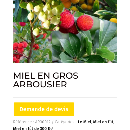
MIEL EN GROS
ARBOUSIER
Demande de devis
Référence :
AR00012
Catégories :
Le Miel
,
Miel en fût
,
Miel en fût de 300 Kg