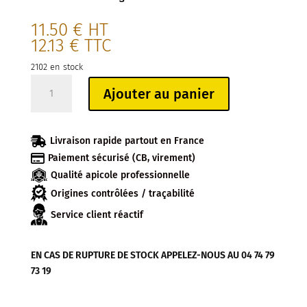
11.50
€
HT
12.13
€
TTC
2102 en stock
quantité
Ajouter au panier
de
MIEL
EN

Livraison rapide partout en France
GROS

Paiement sécurisé (CB, virement)
ARBOUSIER
Qualité apicole professionnelle
Origines contrôlées / traçabilité
Service client réactif
EN CAS DE RUPTURE DE STOCK APPELEZ-NOUS AU 04 74 79
73 19