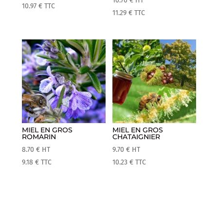
10.70
€
HT
10.97
€
TTC
11.29
€
TTC
MIEL EN GROS
MIEL EN GROS
ROMARIN
CHATAIGNIER
8.70
€
HT
9.70
€
HT
9.18
€
TTC
10.23
€
TTC