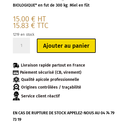
BIOLOGIQUE* en fut de 300 kg
,
Miel en fût
15.00
€
HT
15.83
€
TTC
1219 en stock
quantité
Ajouter au panier
de
MIEL
EN

Livraison rapide partout en France
GROS

Paiement sécurisé (CB, virement)
ACACIA
Qualité apicole professionnelle
BIOLOGIQUE*
Origines contrôlées / traçabilité
Service client réactif
EN CAS DE RUPTURE DE STOCK APPELEZ-NOUS AU 04 74 79
73 19