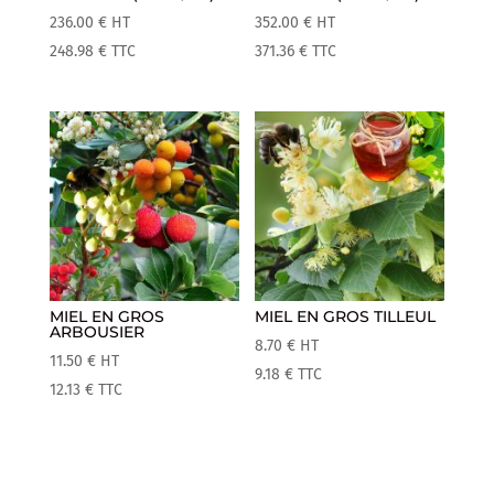
236.00
€
HT
352.00
€
HT
248.98
€
TTC
371.36
€
TTC
MIEL EN GROS
MIEL EN GROS TILLEUL
ARBOUSIER
8.70
€
HT
11.50
€
HT
9.18
€
TTC
12.13
€
TTC