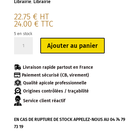
Librairie
,
Librairie
22.75
€
HT
24.00
€
TTC
5 en stock
quantité
Ajouter au panier
de
LIVRE
:

Livraison rapide partout en France
L'ABEILLE

Paiement sécurisé (CB, virement)
ET
Qualité apicole professionnelle
LE
DROIT
Origines contrôlées / traçabilité
Service client réactif
EN CAS DE RUPTURE DE STOCK APPELEZ-NOUS AU 04 74 79
73 19