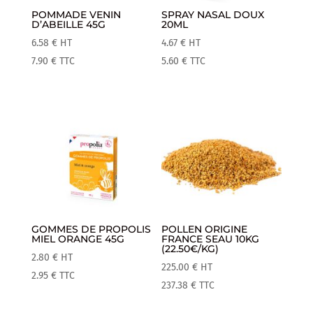
POMMADE VENIN
SPRAY NASAL DOUX
D’ABEILLE 45G
20ML
6.58
€
HT
4.67
€
HT
7.90
€
TTC
5.60
€
TTC
GOMMES DE PROPOLIS
POLLEN ORIGINE
MIEL ORANGE 45G
FRANCE SEAU 10KG
(22.50€/KG)
2.80
€
HT
225.00
€
HT
2.95
€
TTC
237.38
€
TTC