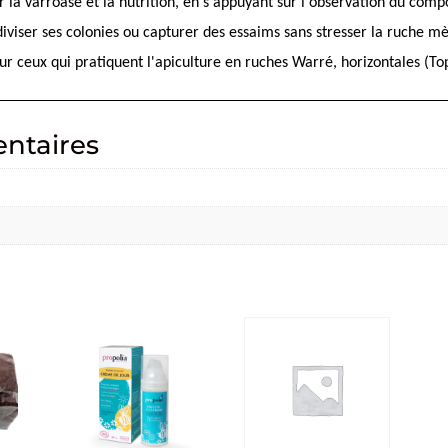
ur la varroase et la nutrition, en s'appuyant sur l'observation du com
iviser ses colonies ou capturer des essaims sans stresser la ruche mè
our ceux qui pratiquent l'apiculture en ruches Warré, horizontales (
ntaires