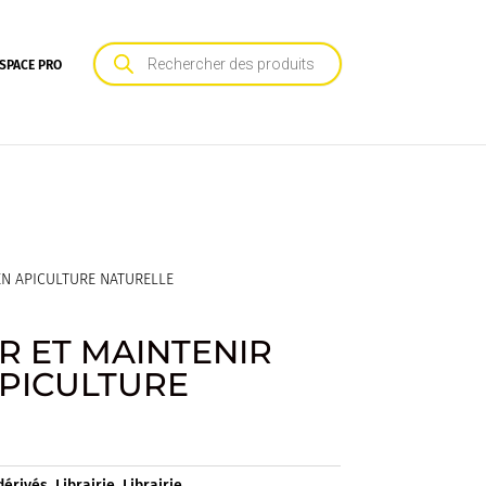
Recherche
de
SPACE PRO
produits
EN APICULTURE NATURELLE
R ET MAINTENIR
APICULTURE
dérivés
,
Librairie
,
Librairie