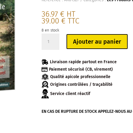
36.97
€
HT
39.00
€
TTC
8 en stock
quantité
Ajouter au panier
de
LIVRE
:

Livraison rapide partout en France
DEVELOPPER

Paiement sécurisé (CB, virement)
ET
Qualité apicole professionnelle
MAINTENIR
DES
Origines contrôlées / traçabilité
RUCHERS
Service client réactif
EN
APICULTURE
EN CAS DE RUPTURE DE STOCK APPELEZ-NOUS AU 04
NATURELLE