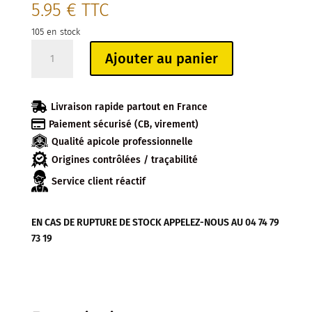
5.95
€
TTC
105 en stock
quantité
Ajouter au panier
de
LEVE-
CADRES

Livraison rapide partout en France
AVEC

Paiement sécurisé (CB, virement)
CROCHET
Qualité apicole professionnelle
LONG
32
Origines contrôlées / traçabilité
CM
Service client réactif
EN CAS DE RUPTURE DE STOCK APPELEZ-NOUS AU 04 74 79
73 19