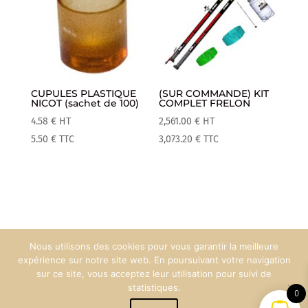
CUPULES PLASTIQUE
(SUR COMMANDE) KIT
NICOT (sachet de 100)
COMPLET FRELON
4.58
€
HT
2,561.00
€
HT
5.50
€
TTC
3,073.20
€
TTC
Nous utilisons des cookies pour vous garantir la meilleure
Mentions Légales
Espace Pro
expérience sur notre site web. En poursuivant votre navigation
sur ce site, vous acceptez leur utilisation pour suivi de
statistiques.
0
Création web :
90°West Communication
© Maison