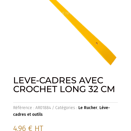
LEVE-CADRES AVEC
CROCHET LONG 32 CM
Référence :
AR01884
Catégories :
Le Rucher
,
Lève-
cadres et outils
4.96
€
HT