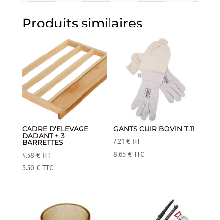
Produits similaires
CADRE D’ELEVAGE
GANTS CUIR BOVIN T.11
DADANT + 3
7.21
€
HT
BARRETTES
8.65
€
TTC
4.58
€
HT
5.50
€
TTC