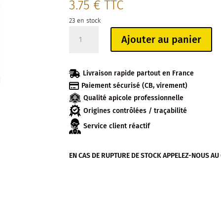
3.75
€
TTC
23 en stock
quantité
Ajouter au panier
de
INFUSION
DU

Livraison rapide partout en France
SOIR

Paiement sécurisé (CB, virement)
AU
Qualité apicole professionnelle
TILLEUL
BIO
Origines contrôlées / traçabilité
Service client réactif
EN CAS DE RUPTURE DE STOCK APPELEZ-NOUS AU 04