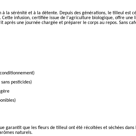
on à la sérénité et à la détente. Depuis des générations, le tilleul est
ette infusion, certifiée issue de l'agriculture biologique, offre une li
esprit après une journée chargée et préparer le corps au repos. Sans c
n conditionnement)
 sans pesticides)
égère
ponibles)
ique garantit que les fleurs de tilleul ont été récoltées et séchées dan
s arômes naturels.