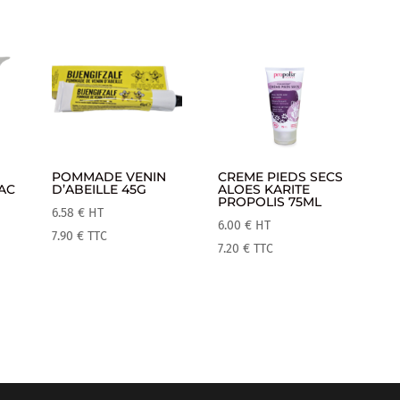
POMMADE VENIN
CREME PIEDS SECS
SAC
D’ABEILLE 45G
ALOES KARITE
PROPOLIS 75ML
6.58
€
HT
6.00
€
HT
7.90
€
TTC
7.20
€
TTC