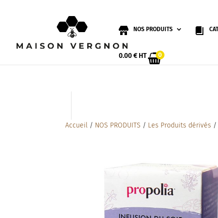
NOS PRODUITS
CA
0
0.00
€
HT
Accueil
/
NOS PRODUITS
/
Les Produits dérivés