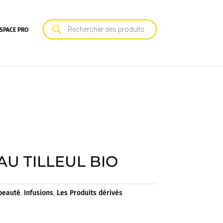
Recherche
de
SPACE PRO
produits
AU TILLEUL BIO
 beauté
,
Infusions
,
Les Produits dérivés