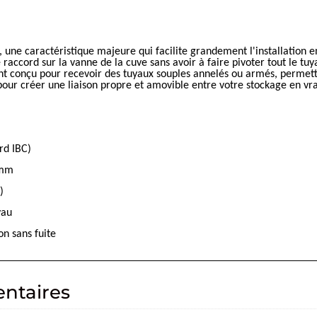
 une caractéristique majeure qui facilite grandement l'installation e
raccord sur la vanne de la cuve sans avoir à faire pivoter tout le tuya
nt conçu pour recevoir des tuyaux souples annelés ou armés, permett
ée pour créer une liaison propre et amovible entre votre stockage en v
rd IBC)
 mm
)
yau
on sans fuite
ntaires