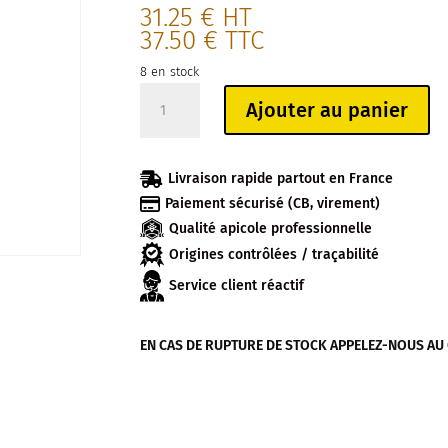
31.25
€
HT
37.50
€
TTC
8 en stock
quantité
Ajouter au panier
de
IBC
SORTIE

Livraison rapide partout en France
ECROU

Paiement sécurisé (CB, virement)
TOURNANT
Qualité apicole professionnelle
DIAM
50MM
Origines contrôlées / traçabilité
Service client réactif
EN CAS DE RUPTURE DE STOCK APPELEZ-NOUS AU 04