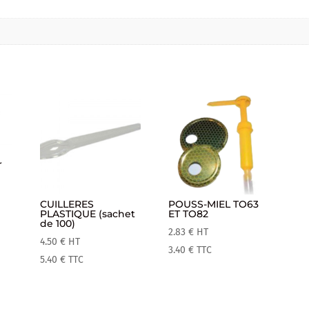
r
CUILLERES
POUSS-MIEL TO63
PLASTIQUE (sachet
ET TO82
de 100)
2.83
€
HT
4.50
€
HT
3.40
€
TTC
5.40
€
TTC