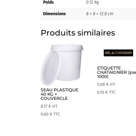
Poids
0.12 kg
Dimensions
8 × 8 × 12.8 cm
Produits similaires
ETIQUETTE
CHATAIGNIER (pa
1000)
5.08
€
HT
SEAU PLASTIQUE
6.10
€
TTC
40 KG +
COUVERCLE
8.17
€
HT
9.80
€
TTC