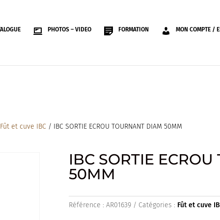
TALOGUE
PHOTOS – VIDEO
FORMATION
MON COMPTE / E
/
Fût et cuve IBC
/ IBC SORTIE ECROU TOURNANT DIAM 50MM
IBC SORTIE ECROU
50MM
Référence :
AR01639
Catégories :
Fût et cuve I