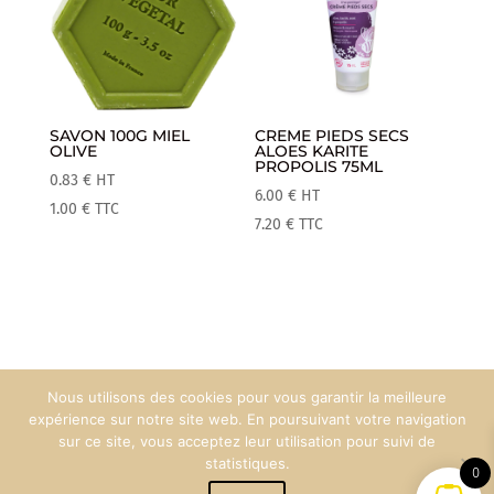
SAVON 100G MIEL
CREME PIEDS SECS
OLIVE
ALOES KARITE
PROPOLIS 75ML
0.83
€
HT
6.00
€
HT
1.00
€
TTC
7.20
€
TTC
Nous utilisons des cookies pour vous garantir la meilleure
Mentions Légales
Espace Pro
expérience sur notre site web. En poursuivant votre navigation
sur ce site, vous acceptez leur utilisation pour suivi de
statistiques.
0
Création web :
90°West Communication
© Maison