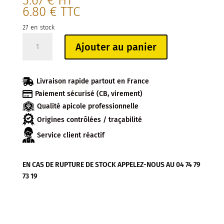
5.67
€
HT
6.80
€
TTC
27 en stock
quantité
Ajouter au panier
de
HUILE
CALMANTE

Livraison rapide partout en France
20ML

Paiement sécurisé (CB, virement)
Qualité apicole professionnelle
Origines contrôlées / traçabilité
Service client réactif
EN CAS DE RUPTURE DE STOCK APPELEZ-NOUS AU 04 74 79
73 19