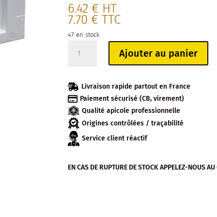
6.42
€
HT
7.70
€
TTC
47 en stock
quantité
Ajouter au panier
de
HAUSSE
POUR

Livraison rapide partout en France
NUCLEI

Paiement sécurisé (CB, virement)
DE
Qualité apicole professionnelle
FECONDATION
MINIPLUS
Origines contrôlées / traçabilité
Service client réactif
EN CAS DE RUPTURE DE STOCK APPELEZ-NOUS AU 04