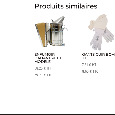
Produits similaires
ENFUMOIR
GANTS CUIR BOV
DADANT PETIT
T.11
MODELE
7.21
€
HT
58.25
€
HT
8.65
€
TTC
69.90
€
TTC