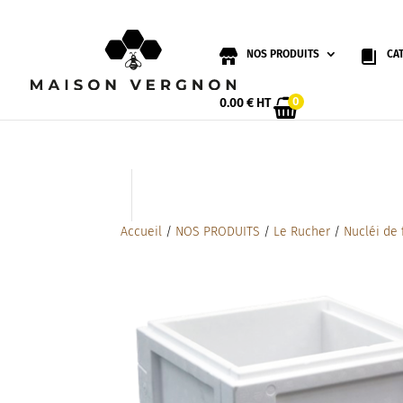
NOS PRODUITS
CA
0
0.00
€
HT
Accueil
/
NOS PRODUITS
/
Le Rucher
/
Nucléi de