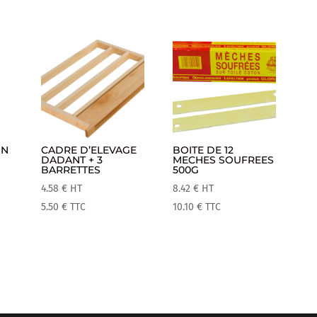
IN
CADRE D’ELEVAGE
BOITE DE 12
DADANT + 3
MECHES SOUFREES
BARRETTES
500G
4.58
€
HT
8.42
€
HT
5.50
€
TTC
10.10
€
TTC