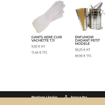
GANTS AERE CUIR
ENFUMOIR
VACHETTE T.11
DADANT PETIT
MODELE
9.50
€
HT
58.25
€
HT
11.40
€
TTC
69.90
€
TTC
Mentions Légales
Espace Pro