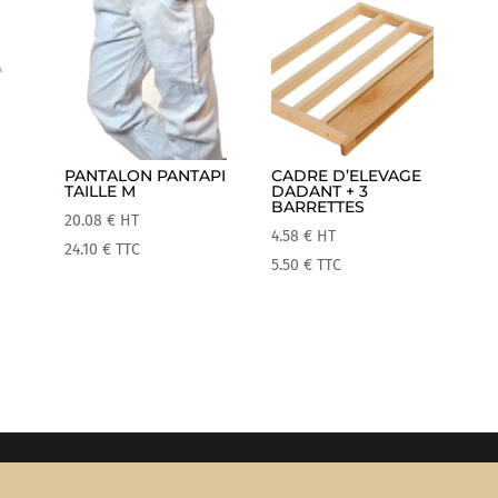
PANTALON PANTAPI
CADRE D’ELEVAGE
TAILLE M
DADANT + 3
BARRETTES
20.08
€
HT
4.58
€
HT
24.10
€
TTC
5.50
€
TTC