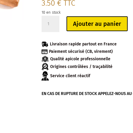
3.50
€
TTC
10 en stock
quantité
Ajouter au panier
de
GRATTOIR
CADRE

Livraison rapide partout en France
DE

Paiement sécurisé (CB, virement)
RUCHE
Qualité apicole professionnelle
Origines contrôlées / traçabilité
Service client réactif
EN CAS DE RUPTURE DE STOCK APPELEZ-NOUS AU 04