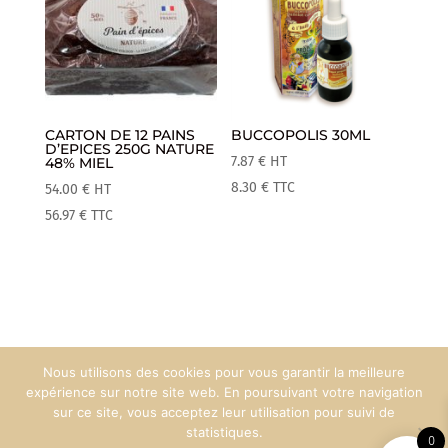
CARTON DE 12 PAINS
BUCCOPOLIS 30ML
D’EPICES 250G NATURE
7.87
€
HT
48% MIEL
8.30
€
TTC
54.00
€
HT
56.97
€
TTC
Nous utilisons des cookies pour vous garantir la meilleure
Mentions Légales
Espace Pro
expérience sur notre site web. En poursuivant votre navigation
sur ce site, vous acceptez leur utilisation pour suivi de
statistiques.
0
Création web :
90°West Communication
© Maison