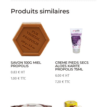
Produits similaires
SAVON 100G MIEL
CREME PIEDS SECS
PROPOLIS
ALOES KARITE
PROPOLIS 75ML
0.83
€
HT
6.00
€
HT
1.00
€
TTC
7.20
€
TTC