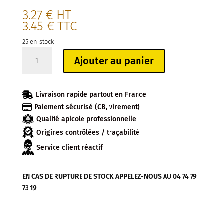
3.27
€
HT
3.45
€
TTC
25 en stock
quantité
Ajouter au panier
de
GOMMES
DE

Livraison rapide partout en France
PROPOLIS

Paiement sécurisé (CB, virement)
BIO
Qualité apicole professionnelle
ROMARIN
ET
Origines contrôlées / traçabilité
ANIS
Service client réactif
45G
EN CAS DE RUPTURE DE STOCK APPELEZ-NOUS AU 04 74 79
73 19