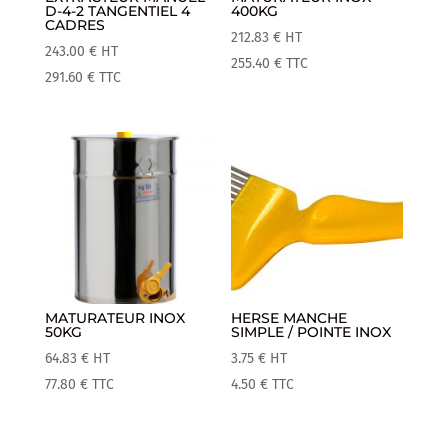
D-4-2 TANGENTIEL 4
400KG
CADRES
212.83
€
HT
243.00
€
HT
255.40
€
TTC
291.60
€
TTC
MATURATEUR INOX
HERSE MANCHE
50KG
SIMPLE / POINTE INOX
64.83
€
HT
3.75
€
HT
77.80
€
TTC
4.50
€
TTC