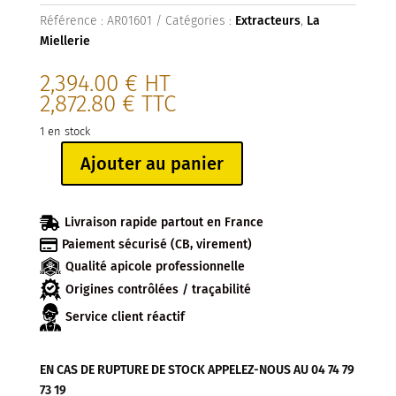
Référence :
AR01601
Catégories :
Extracteurs
,
La
Miellerie
2,394.00
€
HT
2,872.80
€
TTC
1 en stock
Ajouter au panier
quantité
de
EXTRACTEUR

Livraison rapide partout en France
ELECTRIQUE

Paiement sécurisé (CB, virement)
D-
Qualité apicole professionnelle
18
Origines contrôlées / traçabilité
RADIAIRE
18
Service client réactif
CADRES
EN CAS DE RUPTURE DE STOCK APPELEZ-NOUS AU 04 74 79
73 19