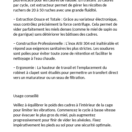
plus efficace pour les cadres de hausse. En traitant 18 cadres
par cycle, cet extracteur permet de gérer les récoltes de
ruchers de 20 à 50 ruches avec une grande fluidité.
– Extraction Douce et Totale : Grâce au variateur électronique,
vous contrôlez précisément la force centrifuge. Cela permet de
vider parfaitement les miels denses (comme le miel de sapin ou
de garrigue) sans détériorer les bâtisses des cadres.
– Construction Professionnelle : L'inox AISI 304 est inaltérable et
répond aux exigences sanitaires les plus strictes. Les soudures
sont polies pour éviter toute zone de rétention et faciliter le
nettoyage à l'eau chaude.
– Ergonomie : La hauteur de travail et l'emplacement du
robinet à clapet sont étudiés pour permettre un transfert direct
vers un maturateur ou un seau de filtration.
Usage conseillé
Veillez à équilibrer le poids des cadres à l'intérieur de la cage
pour limiter les vibrations. Commencez le cycle à basse vitesse
pour évacuer le plus gros du miel, puis augmentez
progressivement pour finir de vider les alvéoles. Fixez
impérativement les pieds au sol pour une sécurité optimale.