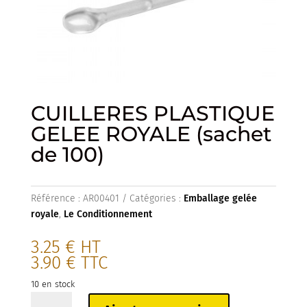
CUILLERES PLASTIQUE
GELEE ROYALE (sachet
de 100)
Référence :
AR00401
Catégories :
Emballage gelée
royale
,
Le Conditionnement
3.25
€
HT
3.90
€
TTC
10 en stock
quantité