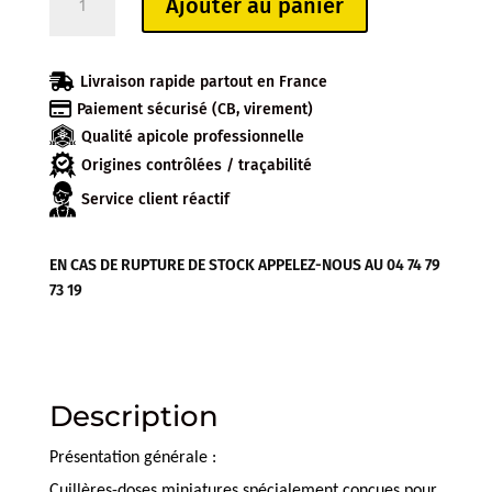
Ajouter au panier
de
CUILLERES
PLASTIQUE

Livraison rapide partout en France
GELEE

Paiement sécurisé (CB, virement)
ROYALE
Qualité apicole professionnelle
(sachet
de
Origines contrôlées / traçabilité
100)
Service client réactif
EN CAS DE RUPTURE DE STOCK APPELEZ-NOUS AU 04 74 79
73 19
Description
Présentation générale :
Cuillères-doses miniatures spécialement conçues pour