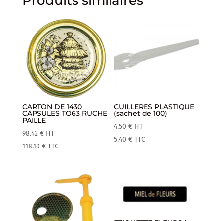
Produits similaires
CARTON DE 1430
CUILLERES PLASTIQUE
CAPSULES TO63 RUCHE
(sachet de 100)
PAILLE
4.50
€
HT
98.42
€
HT
5.40
€
TTC
118.10
€
TTC