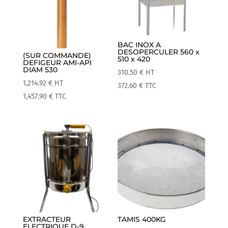
BAC INOX A
DESOPERCULER 560 x
(SUR COMMANDE)
510 x 420
DEFIGEUR AMI-API
DIAM 530
310.50
€
HT
1,214.92
€
HT
372.60
€
TTC
1,457.90
€
TTC
EXTRACTEUR
TAMIS 400KG
ELECTRIQUE D-9