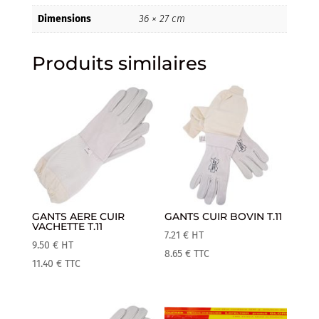
Dimensions
36 × 27 cm
Produits similaires
GANTS AERE CUIR
GANTS CUIR BOVIN T.11
VACHETTE T.11
7.21
€
HT
9.50
€
HT
8.65
€
TTC
11.40
€
TTC