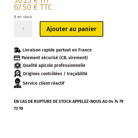
56.25
€
HT
67.50
€
TTC
8 en stock
quantité
Ajouter au panier
de
COMBINAISON
APIPRO

Livraison rapide partout en France
TAILLE

Paiement sécurisé (CB, virement)
L
Qualité apicole professionnelle
Origines contrôlées / traçabilité
Service client réactif
EN CAS DE RUPTURE DE STOCK APPELEZ-NOUS AU 04 74 79
73 19