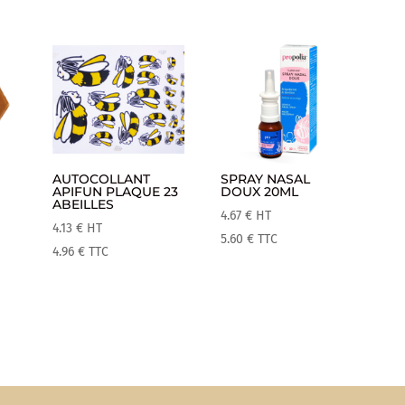
AUTOCOLLANT
SPRAY NASAL
APIFUN PLAQUE 23
DOUX 20ML
ABEILLES
4.67
€
HT
4.13
€
HT
5.60
€
TTC
4.96
€
TTC