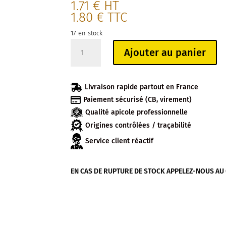
1.71
€
HT
1.80
€
TTC
17 en stock
quantité
Ajouter au panier
de
CHEWING
GUM

Livraison rapide partout en France
PROPOLIS

Paiement sécurisé (CB, virement)
MENTHE
Qualité apicole professionnelle
Origines contrôlées / traçabilité
Service client réactif
EN CAS DE RUPTURE DE STOCK APPELEZ-NOUS AU 04