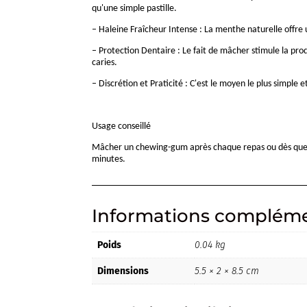
qu'une simple pastille.
– Haleine Fraîcheur Intense : La menthe naturelle offre
– Protection Dentaire : Le fait de mâcher stimule la prod
caries.
– Discrétion et Praticité : C'est le moyen le plus simpl
Usage conseillé
Mâcher un chewing-gum après chaque repas ou dès que le b
minutes.
Informations compléme
Poids
0.04 kg
Dimensions
5.5 × 2 × 8.5 cm