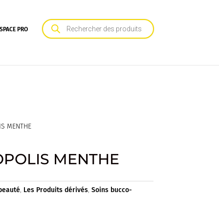
Recherche
de
SPACE PRO
produits
IS MENTHE
POLIS MENTHE
 beauté
,
Les Produits dérivés
,
Soins bucco-