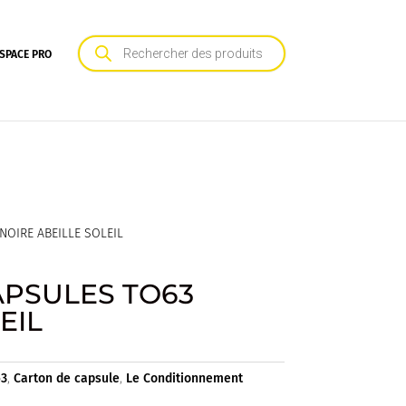
Recherche
de
SPACE PRO
produits
NOIRE ABEILLE SOLEIL
APSULES TO63
EIL
63
,
Carton de capsule
,
Le Conditionnement