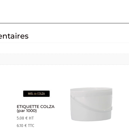
ntaires
ETIQUETTE COLZA
(par 1000)
5.08
€
HT
6.10
€
TTC