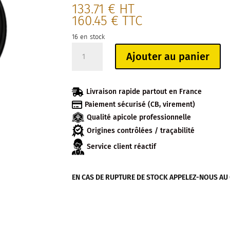
133.71
€
HT
160.45
€
TTC
16 en stock
quantité
Ajouter au panier
de
CARTON
DE

Livraison rapide partout en France
1440

Paiement sécurisé (CB, virement)
CAPSULES
Qualité apicole professionnelle
TO63
NOIRE
Origines contrôlées / traçabilité
ABEILLE
Service client réactif
SOLEIL
EN CAS DE RUPTURE DE STOCK APPELEZ-NOUS AU 04