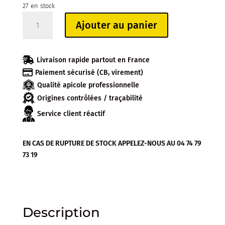
27 en stock
quantité
Ajouter au panier
de
CARTON
DE

Livraison rapide partout en France
12

Paiement sécurisé (CB, virement)
PAINS
Qualité apicole professionnelle
D'EPICES
250G
Origines contrôlées / traçabilité
AUX
Service client réactif
FIGUES
44%
EN CAS DE RUPTURE DE STOCK APPELEZ-NOUS AU 04 74 79
MIEL
73 19
Description