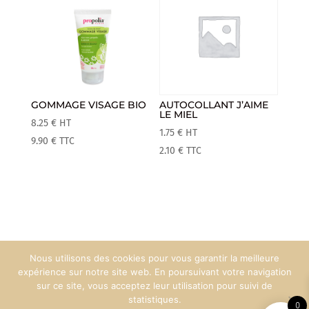
GOMMAGE VISAGE BIO
AUTOCOLLANT J’AIME
LE MIEL
8.25
€
HT
1.75
€
HT
9.90
€
TTC
2.10
€
TTC
Nous utilisons des cookies pour vous garantir la meilleure
Mentions Légales
Espace Pro
expérience sur notre site web. En poursuivant votre navigation
sur ce site, vous acceptez leur utilisation pour suivi de
statistiques.
0
Création web :
90°West Communication
© Maison