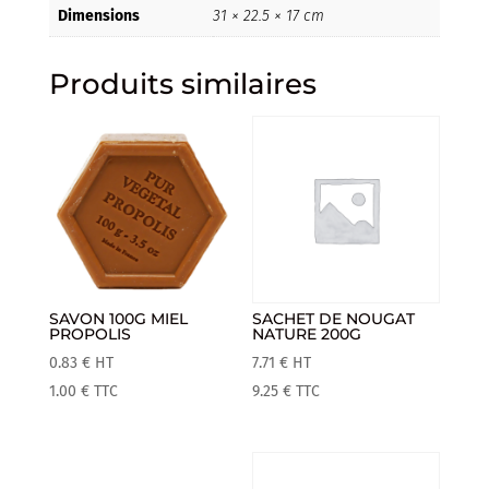
Dimensions
31 × 22.5 × 17 cm
Produits similaires
SAVON 100G MIEL
SACHET DE NOUGAT
PROPOLIS
NATURE 200G
0.83
€
HT
7.71
€
HT
1.00
€
TTC
9.25
€
TTC