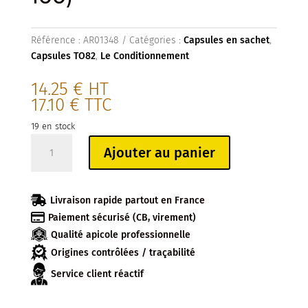
Référence :
AR01348
Catégories :
Capsules en sachet
,
Capsules TO82
,
Le Conditionnement
14.25
€
HT
17.10
€
TTC
19 en stock
quantité
Ajouter au panier
de
CAPSULE
TO82

Livraison rapide partout en France
NOIRE

Paiement sécurisé (CB, virement)
FLEUR
Qualité apicole professionnelle
ROSE
ET
Origines contrôlées / traçabilité
ABEILLE
Service client réactif
(sachet
de