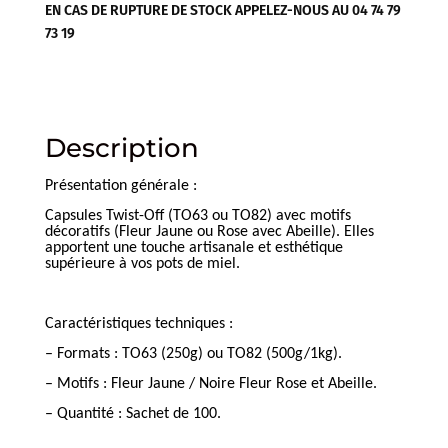
EN CAS DE RUPTURE DE STOCK APPELEZ-NOUS AU 04 74 79
100)
73 19
Description
Présentation générale :
Capsules Twist-Off (TO63 ou TO82) avec motifs
décoratifs (Fleur Jaune ou Rose avec Abeille). Elles
apportent une touche artisanale et esthétique
supérieure à vos pots de miel.
Caractéristiques techniques :
– Formats : TO63 (250g) ou TO82 (500g/1kg).
– Motifs : Fleur Jaune / Noire Fleur Rose et Abeille.
– Quantité : Sachet de 100.