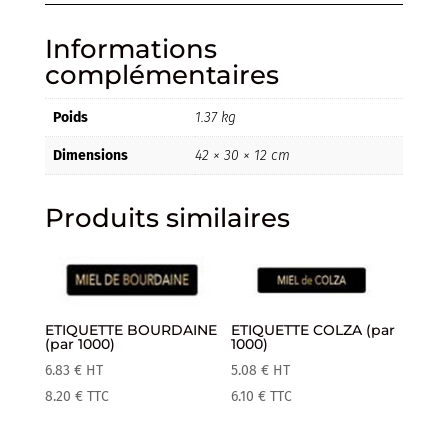
Informations
complémentaires
Poids
1.37 kg
Dimensions
42 × 30 × 12 cm
Produits similaires
ETIQUETTE BOURDAINE
ETIQUETTE COLZA (par
(par 1000)
1000)
6.83
€
HT
5.08
€
HT
8.20
€
TTC
6.10
€
TTC