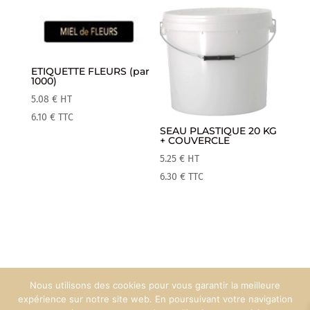
ETIQUETTE FLEURS (par
1000)
5.08
€
HT
6.10
€
TTC
SEAU PLASTIQUE 20 KG
+ COUVERCLE
5.25
€
HT
6.30
€
TTC
Nous utilisons des cookies pour vous garantir la meilleure
Mentions Légales
Espace Pro
expérience sur notre site web. En poursuivant votre navigation