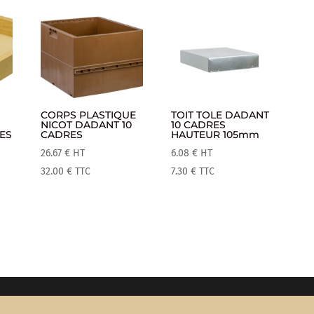
CORPS PLASTIQUE
TOIT TOLE DADANT
NICOT DADANT 10
10 CADRES
ES
CADRES
HAUTEUR 105mm
26.67
€
HT
6.08
€
HT
32.00
€
TTC
7.30
€
TTC