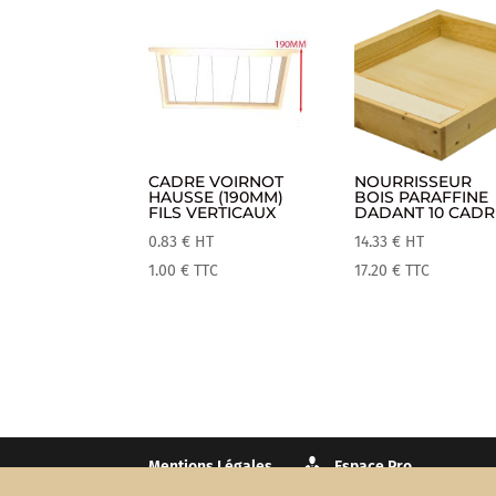
CADRE VOIRNOT
NOURRISSEUR
HAUSSE (190MM)
BOIS PARAFFINE
FILS VERTICAUX
DADANT 10 CADR
0.83
€
HT
14.33
€
HT
1.00
€
TTC
17.20
€
TTC
Mentions Légales
Espace Pro