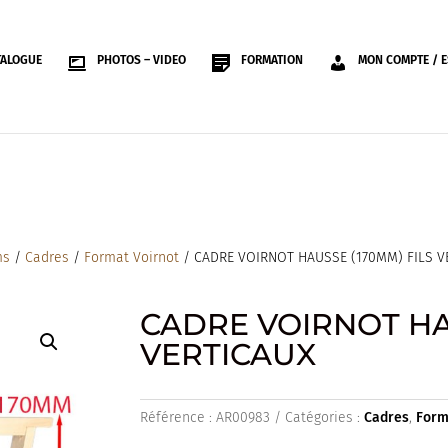
TALOGUE
PHOTOS – VIDEO
FORMATION
MON COMPTE / E
ms
/
Cadres
/
Format Voirnot
/ CADRE VOIRNOT HAUSSE (170MM) FILS V
CADRE VOIRNOT HA
VERTICAUX
Référence :
AR00983
Catégories :
Cadres
,
Form