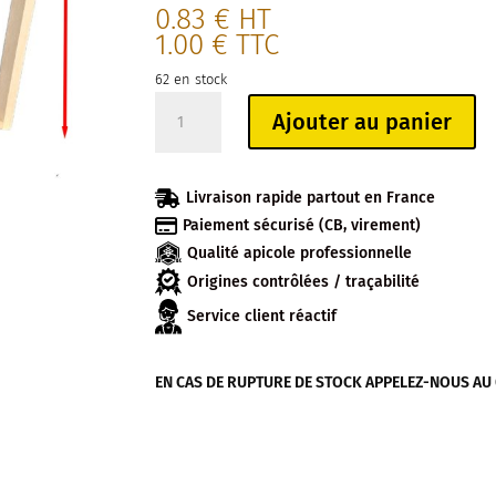
0.83
€
HT
1.00
€
TTC
62 en stock
quantité
Ajouter au panier
de
CADRE
VOIRNOT

Livraison rapide partout en France
HAUSSE

Paiement sécurisé (CB, virement)
(170MM)
Qualité apicole professionnelle
FILS
VERTICAUX
Origines contrôlées / traçabilité
Service client réactif
EN CAS DE RUPTURE DE STOCK APPELEZ-NOUS AU 04