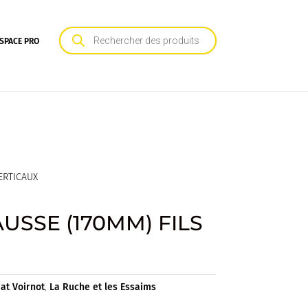
Recherche
de
SPACE PRO
produits
ERTICAUX
USSE (170MM) FILS
at Voirnot
,
La Ruche et les Essaims