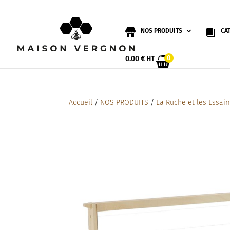
NOS PRODUITS
CA
0
0.00
€
HT
Accueil
/
NOS PRODUITS
/
La Ruche et les Essai