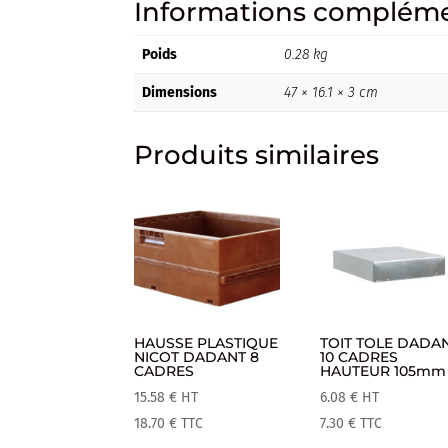
Informations compléme
Poids
0.28 kg
Dimensions
47 × 16.1 × 3 cm
Produits similaires
HAUSSE PLASTIQUE
TOIT TOLE DADA
NICOT DADANT 8
10 CADRES
CADRES
HAUTEUR 105mm
15.58
€
HT
6.08
€
HT
18.70
€
TTC
7.30
€
TTC