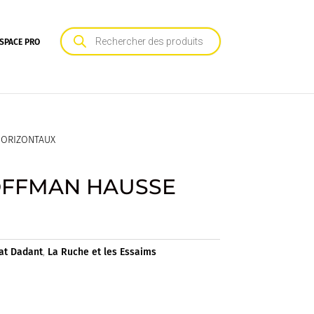
Recherche
de
SPACE PRO
produits
HORIZONTAUX
OFFMAN HAUSSE
at Dadant
,
La Ruche et les Essaims