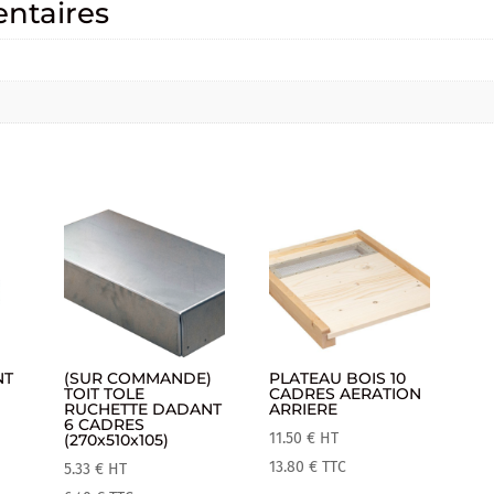
ntaires
NT
(SUR COMMANDE)
PLATEAU BOIS 10
TOIT TOLE
CADRES AERATION
RUCHETTE DADANT
ARRIERE
6 CADRES
11.50
€
HT
(270x510x105)
13.80
€
TTC
5.33
€
HT