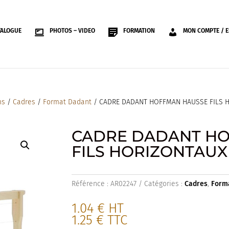
TALOGUE
PHOTOS – VIDEO
FORMATION
MON COMPTE / E
ms
/
Cadres
/
Format Dadant
/ CADRE DADANT HOFFMAN HAUSSE FILS 
CADRE DADANT H
FILS HORIZONTAUX
Référence :
AR02247
Catégories :
Cadres
,
Form
1.04
€
HT
1.25
€
TTC